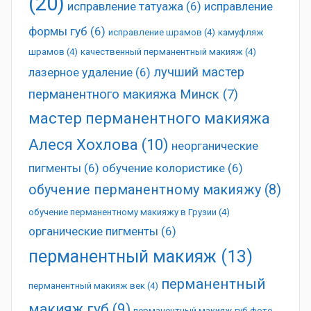
(20)
исправление татуажа
(6)
исправление
формы губ
(6)
исправление шрамов
(4)
камуфляж
шрамов
(4)
качественный перманентный макияж
(4)
лучший мастер
лазерное удаление
(6)
перманентного макияжа Минск
(7)
мастер перманентного макияжа
Алеся Хохлова
(10)
неорганические
пигменты
(6)
обучение колористике
(6)
обучение перманентному макияжу
(8)
обучение перманентному макияжу в Грузии
(4)
органические пигменты
(6)
перманентный макияж
(13)
перманентный
перманентный макияж век
(4)
макияж губ
(9)
перманентный макияж губ фото