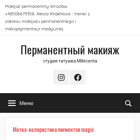
Перейти
Makijaż permanentny Wrocław
к
+48506679358. Alesia Khakhlova - trener z
содержимому
zakresu makijażu permanentnego i
mikropigmentacji medycznej.
Перманентный макияж
студия татуажа Millecenta
Instagram
Facebook
По
Меню
Метка:
колористика пигментов magic