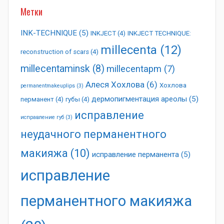
Метки
INK-TECHNIQUE
(5)
INKJECT
(4)
INKJECT TECHNIQUE:
millecenta
(12)
reconstruction of scars
(4)
millecentaminsk
(8)
millecentapm
(7)
Алеся Хохлова
(6)
Хохлова
permanentmakeuplips
(3)
дермопигментация ареолы
(5)
перманент
(4)
губы
(4)
исправление
исправление губ
(3)
неудачного перманентного
макияжа
(10)
исправление перманента
(5)
исправление
перманентного макияжа