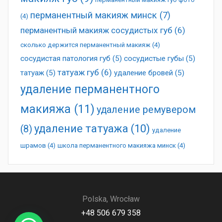
перманентный макияж минск
(7)
(4)
перманентный макияж сосудистых губ
(6)
сколько держится перманентный макияж
(4)
сосудистая патология губ
(5)
сосудистые губы
(5)
татуаж губ
(6)
татуаж
(5)
удаление бровей
(5)
удаление перманентного
макияжа
(11)
удаление ремувером
удаление татуажа
(10)
(8)
удаление
шрамов
(4)
школа перманентного макияжа минск
(4)
Polska, Wrocław
+48 506 679 358