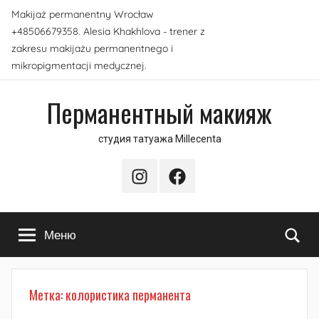
Перейти
Makijaż permanentny Wrocław
к
+48506679358. Alesia Khakhlova - trener z
содержимому
zakresu makijażu permanentnego i
mikropigmentacji medycznej.
Перманентный макияж
студия татуажа Millecenta
Instagram
Facebook
По
Меню
Метка:
колористика перманента