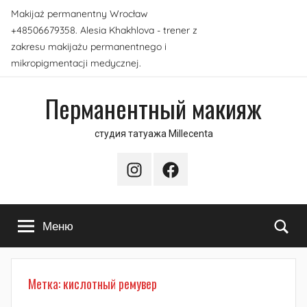
Перейти
Makijaż permanentny Wrocław
к
+48506679358. Alesia Khakhlova - trener z
содержимому
zakresu makijażu permanentnego i
mikropigmentacji medycznej.
Перманентный макияж
студия татуажа Millecenta
Instagram
Facebook
По
Меню
Метка:
кислотный ремувер