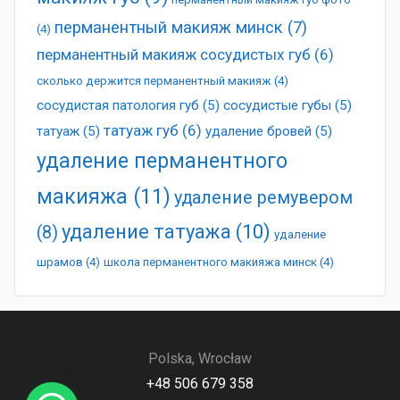
перманентный макияж минск
(7)
(4)
перманентный макияж сосудистых губ
(6)
сколько держится перманентный макияж
(4)
сосудистая патология губ
(5)
сосудистые губы
(5)
татуаж губ
(6)
татуаж
(5)
удаление бровей
(5)
удаление перманентного
макияжа
(11)
удаление ремувером
удаление татуажа
(10)
(8)
удаление
шрамов
(4)
школа перманентного макияжа минск
(4)
Polska, Wrocław
+48 506 679 358