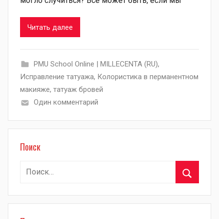
могло случиться? Все может быть, если мы
Читать далее
PMU School Online | MILLECENTA (RU)
,
Исправление татуажа
,
Колористика в перманентном
макияже
,
татуаж бровей
Один комментарий
Поиск
Найти:
Поиск