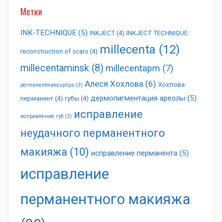
Метки
INK-TECHNIQUE
(5)
INKJECT
(4)
INKJECT TECHNIQUE:
millecenta
(12)
reconstruction of scars
(4)
millecentaminsk
(8)
millecentapm
(7)
Алеся Хохлова
(6)
Хохлова
permanentmakeuplips
(3)
дермопигментация ареолы
(5)
перманент
(4)
губы
(4)
исправление
исправление губ
(3)
неудачного перманентного
макияжа
(10)
исправление перманента
(5)
исправление
перманентного макияжа