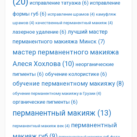
(20)
исправление татуажа
(6)
исправление
формы губ
(6)
исправление шрамов
(4)
камуфляж
шрамов
(4)
качественный перманентный макияж
(4)
лучший мастер
лазерное удаление
(6)
перманентного макияжа Минск
(7)
мастер перманентного макияжа
Алеся Хохлова
(10)
неорганические
пигменты
(6)
обучение колористике
(6)
обучение перманентному макияжу
(8)
обучение перманентному макияжу в Грузии
(4)
органические пигменты
(6)
перманентный макияж
(13)
перманентный
перманентный макияж век
(4)
макияж губ
(9)
перманентный макияж губ фото