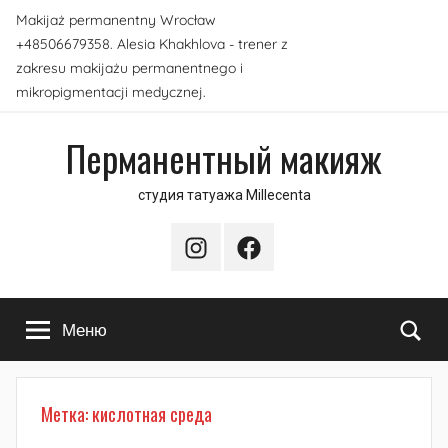
Перейти
Makijaż permanentny Wrocław
к
+48506679358. Alesia Khakhlova - trener z
содержимому
zakresu makijażu permanentnego i
mikropigmentacji medycznej.
Перманентный макияж
студия татуажа Millecenta
Instagram
Facebook
По
Меню
Метка:
кислотная среда