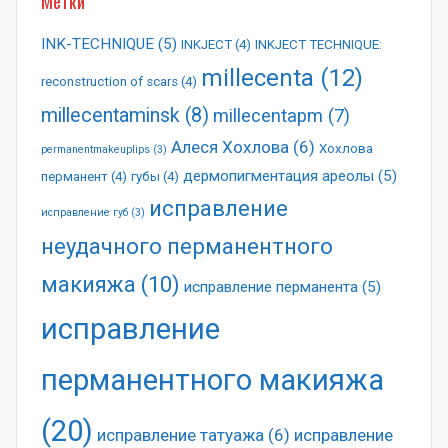
Метки
INK-TECHNIQUE
(5)
INKJECT
(4)
INKJECT TECHNIQUE:
millecenta
(12)
reconstruction of scars
(4)
millecentaminsk
(8)
millecentapm
(7)
Алеся Хохлова
(6)
Хохлова
permanentmakeuplips
(3)
дермопигментация ареолы
(5)
перманент
(4)
губы
(4)
исправление
исправление губ
(3)
неудачного перманентного
макияжа
(10)
исправление перманента
(5)
исправление
перманентного макияжа
(20)
исправление татуажа
(6)
исправление