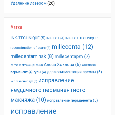
Удаление лазером
(26)
Метки
INK-TECHNIQUE
(5)
INKJECT
(4)
INKJECT TECHNIQUE:
millecenta
(12)
reconstruction of scars
(4)
millecentaminsk
(8)
millecentapm
(7)
Алеся Хохлова
(6)
Хохлова
permanentmakeuplips
(3)
дермопигментация ареолы
(5)
перманент
(4)
губы
(4)
исправление
исправление губ
(3)
неудачного перманентного
макияжа
(10)
исправление перманента
(5)
исправление