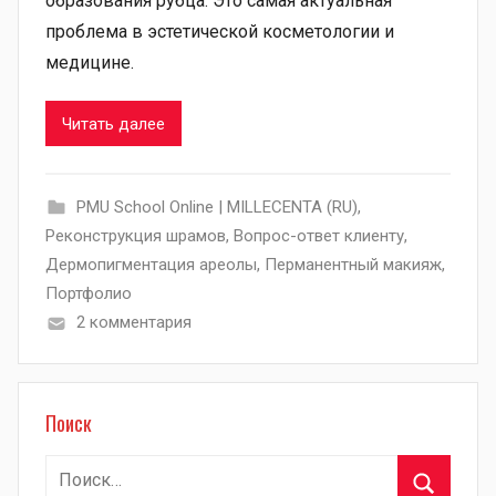
образования рубца. Это самая актуальная
проблема в эстетической косметологии и
медицине.
Читать далее
PMU School Online | MILLECENTA (RU)
,
Pеконструкция шрамов
,
Вопрос-ответ клиенту
,
Дермопигментация ареолы
,
Перманентный макияж
,
Портфолио
2 комментария
Поиск
Найти: