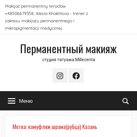
Перейти
Makijaż permanentny Wrocław
к
+48506679358. Alesia Khakhlova - trener z
содержимому
zakresu makijażu permanentnego i
mikropigmentacji medycznej.
Перманентный макияж
студия татуажа Millecenta
Instagram
Facebook
По
Меню
Метка:
камуфляж шрама(рубца) Казань