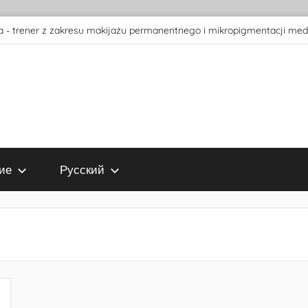
 - trener z zakresu makijażu permanentnego i mikropigmentacji med
ие
Русский