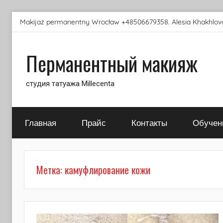
Перейти
Makijaż permanentny Wrocław +48506679358. Alesia Khakhlova
к
содержимому
Перманентный макияж
студия татуажа Millecenta
Главная
Прайс
Контакты
Обучен
Метка:
камуфлирование кожи