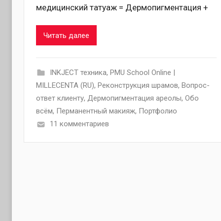
медицинский татуаж = Дермопигментация +
Читать далее
INKJECT техника
,
PMU School Online |
MILLECENTA (RU)
,
Pеконструкция шрамов
,
Вопрос-
ответ клиенту
,
Дермопигментация ареолы
,
Обо
всём
,
Перманентный макияж
,
Портфолио
11 комментариев