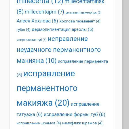
millecenta
(12)
millecentaminsk
(8)
millecentapm
(7)
permanentmakeuplips
(3)
Алеся Хохлова
(6)
Хохлова перманент
(4)
дермопигментация ареолы
(5)
губы
(4)
исправление
исправление губ
(3)
неудачного перманентного
макияжа
(10)
исправление перманента
исправление
(5)
перманентного
макияжа
(20)
исправление
татуажа
(6)
исправление формы губ
(6)
исправление шрамов
(4)
камуфляж шрамов
(4)