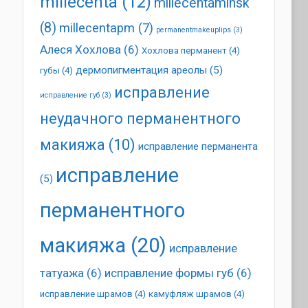
millecenta
(12)
millecentaminsk
(8)
millecentapm
(7)
permanentmakeuplips
(3)
Алеся Хохлова
(6)
Хохлова перманент
(4)
дермопигментация ареолы
(5)
губы
(4)
исправление
исправление губ
(3)
неудачного перманентного
макияжа
(10)
исправление перманента
исправление
(5)
перманентного
макияжа
(20)
исправление
татуажа
(6)
исправление формы губ
(6)
исправление шрамов
(4)
камуфляж шрамов
(4)