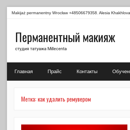
Перейти
Makijaż permanentny Wrocław +48506679358. Alesia Khakhlova -
к
содержимому
Перманентный макияж
студия татуажа Millecenta
Главная
Прайс
Контакты
Обучен
Метка:
как удалить ремувером