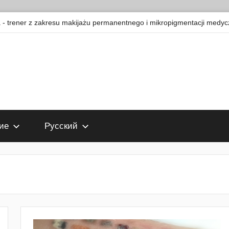
 trener z zakresu makijażu permanentnego i mikropigmentacji medyc
ие
Русский