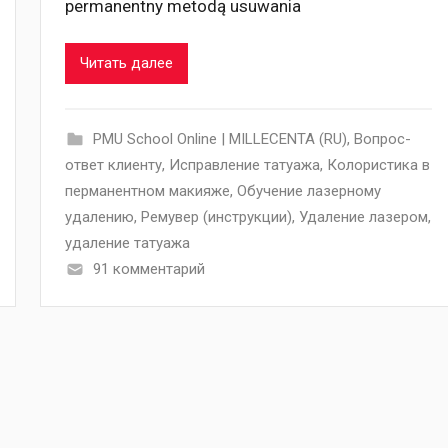
permanentny metodą usuwania
Читать далее
PMU School Online | MILLECENTA (RU)
,
Вопрос-
ответ клиенту
,
Исправление татуажа
,
Колористика в
перманентном макияже
,
Обучение лазерному
удалению
,
Ремувер (инструкции)
,
Удаление лазером
,
удаление татуажа
91 комментарий