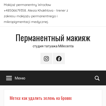
Перейти
Makijaż permanentny Wrocław
к
+48506679358. Alesia Khakhlova - trener z
содержимому
zakresu makijażu permanentnego i
mikropigmentacji medycznej.
Перманентный макияж
студия татуажа Millecenta
Instagram
Facebook
По
Меню
Метка:
как удалить зелень на бровях