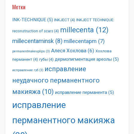
Метки
INK-TECHNIQUE
(5)
INKJECT
(4)
INKJECT TECHNIQUE:
millecenta
(12)
reconstruction of scars
(4)
millecentaminsk
(8)
millecentapm
(7)
Алеся Хохлова
(6)
Хохлова
permanentmakeuplips
(3)
дермопигментация ареолы
(5)
перманент
(4)
губы
(4)
исправление
исправление губ
(3)
неудачного перманентного
макияжа
(10)
исправление перманента
(5)
исправление
перманентного макияжа