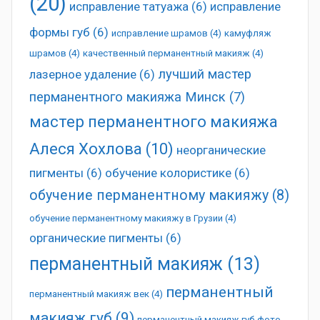
(20)
исправление татуажа
(6)
исправление
формы губ
(6)
исправление шрамов
(4)
камуфляж
шрамов
(4)
качественный перманентный макияж
(4)
лучший мастер
лазерное удаление
(6)
перманентного макияжа Минск
(7)
мастер перманентного макияжа
Алеся Хохлова
(10)
неорганические
пигменты
(6)
обучение колористике
(6)
обучение перманентному макияжу
(8)
обучение перманентному макияжу в Грузии
(4)
органические пигменты
(6)
перманентный макияж
(13)
перманентный
перманентный макияж век
(4)
макияж губ
(9)
перманентный макияж губ фото