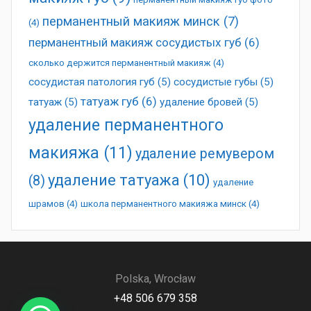
перманентный макияж минск
(7)
(4)
перманентный макияж сосудистых губ
(6)
сколько держится перманентный макияж
(4)
сосудистая патология губ
(5)
сосудистые губы
(5)
татуаж губ
(6)
татуаж
(5)
удаление бровей
(5)
удаление перманентного
макияжа
(11)
удаление ремувером
удаление татуажа
(10)
(8)
удаление
шрамов
(4)
школа перманентного макияжа минск
(4)
Polska, Wrocław
+48 506 679 358