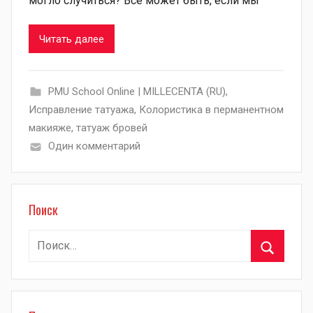
могло случиться? Все может быть, если мы
Читать далее
PMU School Online | MILLECENTA (RU)
,
Исправление татуажа
,
Колористика в перманентном
макияже
,
татуаж бровей
Один комментарий
Поиск
Найти:
Поиск