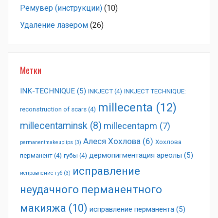
Ремувер (инструкции)
(10)
Удаление лазером
(26)
Метки
INK-TECHNIQUE
(5)
INKJECT
(4)
INKJECT TECHNIQUE:
millecenta
(12)
reconstruction of scars
(4)
millecentaminsk
(8)
millecentapm
(7)
Алеся Хохлова
(6)
Хохлова
permanentmakeuplips
(3)
дермопигментация ареолы
(5)
перманент
(4)
губы
(4)
исправление
исправление губ
(3)
неудачного перманентного
макияжа
(10)
исправление перманента
(5)