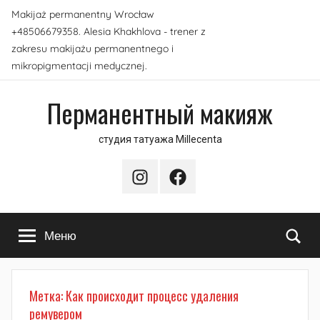
Перейти
Makijaż permanentny Wrocław
к
+48506679358. Alesia Khakhlova - trener z
содержимому
zakresu makijażu permanentnego i
mikropigmentacji medycznej.
Перманентный макияж
студия татуажа Millecenta
Instagram
Facebook
По
Меню
Метка:
Как происходит процесс удаления
ремувером