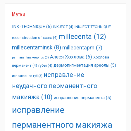
Метки
INK-TECHNIQUE
(5)
INKJECT
(4)
INKJECT TECHNIQUE:
millecenta
(12)
reconstruction of scars
(4)
millecentaminsk
(8)
millecentapm
(7)
Алеся Хохлова
(6)
Хохлова
permanentmakeuplips
(3)
дермопигментация ареолы
(5)
перманент
(4)
губы
(4)
исправление
исправление губ
(3)
неудачного перманентного
макияжа
(10)
исправление перманента
(5)
исправление
перманентного макияжа