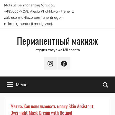
Перейти
Makijaż permanentny Wrocław
к
+48506679358. Alesia Khakhlova - trener z
содержимому
zakresu makijażu permanentnego i
mikropigmentacji medycznej.
Перманентный макияж
студия татуажа Millecenta
Instagram
Facebook
По
Меню
Метка:
Как использовать маску Skin Assistant
Overnight Mask Cream with Retinol