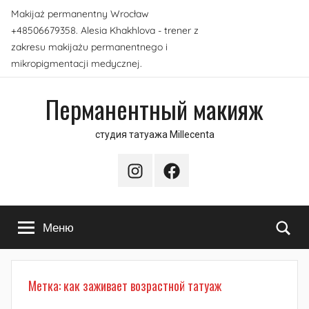
Перейти
Makijaż permanentny Wrocław
к
+48506679358. Alesia Khakhlova - trener z
содержимому
zakresu makijażu permanentnego i
mikropigmentacji medycznej.
Перманентный макияж
студия татуажа Millecenta
Instagram
Facebook
По
Меню
Метка:
как заживает возрастной татуаж