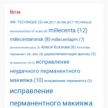
Метки
INK-TECHNIQUE
(5)
INKJECT
(4)
INKJECT TECHNIQUE:
millecenta
(12)
reconstruction of scars
(4)
millecentaminsk
(8)
millecentapm
(7)
Алеся Хохлова
(6)
Хохлова
permanentmakeuplips
(3)
дермопигментация ареолы
(5)
перманент
(4)
губы
(4)
исправление
исправление губ
(3)
неудачного перманентного
макияжа
(10)
исправление перманента
(5)
исправление
перманентного макияжа