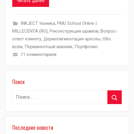
Читать далее
INKJECT техника
,
PMU School Online |
MILLECENTA (RU)
,
Pеконструкция шрамов
,
Вопрос-
ответ клиенту
,
Дермопигментация ареолы
,
Обо
всём
,
Перманентный макияж
,
Портфолио
11 комментариев
Поиск
Найти:
Поиск
Последние новости