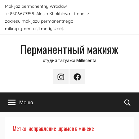
Перейти
Makijaż permanentny Wrocław
к
+48506679358. Alesia Khakhlova - trener z
содержимому
zakresu makijażu permanentnego i
mikropigmentacji medycznej.
Перманентный макияж
студия татуажа Millecenta
Instagram
Facebook
По
Меню
Метка:
исправление шрамов в минске