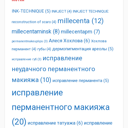
INK-TECHNIQUE
(5)
INKJECT
(4)
INKJECT TECHNIQUE:
millecenta
(12)
reconstruction of scars
(4)
millecentaminsk
(8)
millecentapm
(7)
Алеся Хохлова
(6)
Хохлова
permanentmakeuplips
(3)
дермопигментация ареолы
(5)
перманент
(4)
губы
(4)
исправление
исправление губ
(3)
неудачного перманентного
макияжа
(10)
исправление перманента
(5)
исправление
перманентного макияжа
(20)
исправление татуажа
(6)
исправление