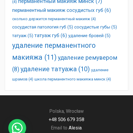
перманентный макияж минск
(7)
(4)
перманентный макияж сосудистых губ
(6)
сколько держится перманентный макияж
(4)
сосудистая патология губ
(5)
сосудистые губы
(5)
татуаж губ
(6)
татуаж
(5)
удаление бровей
(5)
удаление перманентного
макияжа
(11)
удаление ремувером
удаление татуажа
(10)
(8)
удаление
шрамов
(4)
школа перманентного макияжа минск
(4)
Polska, Wrocław
+48 506 679 358
Email to
Alesia
.