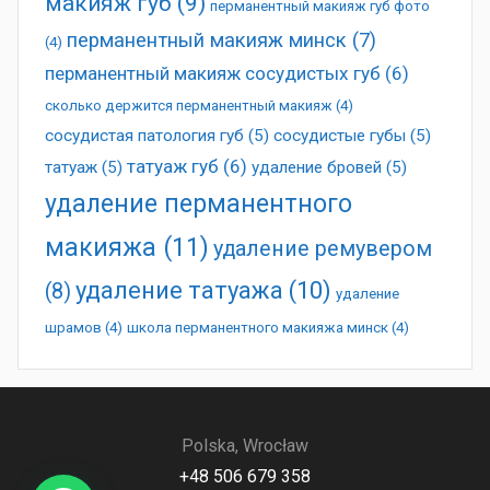
макияж губ
(9)
перманентный макияж губ фото
перманентный макияж минск
(7)
(4)
перманентный макияж сосудистых губ
(6)
сколько держится перманентный макияж
(4)
сосудистая патология губ
(5)
сосудистые губы
(5)
татуаж губ
(6)
татуаж
(5)
удаление бровей
(5)
удаление перманентного
макияжа
(11)
удаление ремувером
удаление татуажа
(10)
(8)
удаление
шрамов
(4)
школа перманентного макияжа минск
(4)
Polska, Wrocław
+48 506 679 358