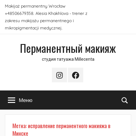
Перейти
Makijaż permanentny Wrocław
к
+48506679358. Alesia Khakhlova - trener z
содержимому
zakresu makijażu permanentnego i
mikropigmentacji medycznej.
Перманентный макияж
студия татуажа Millecenta
Instagram
Facebook
По
Меню
Метка:
исправление перманентного макияжа в
Минске