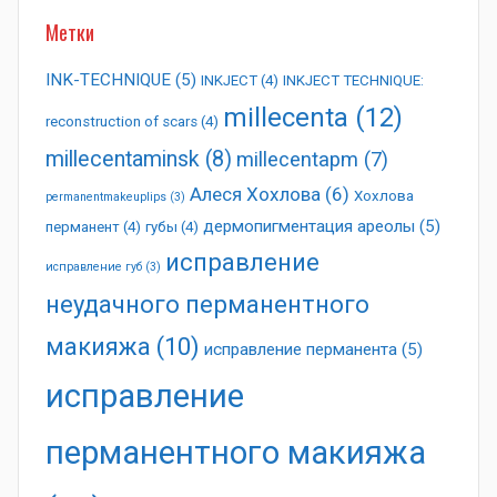
Метки
INK-TECHNIQUE
(5)
INKJECT
(4)
INKJECT TECHNIQUE:
millecenta
(12)
reconstruction of scars
(4)
millecentaminsk
(8)
millecentapm
(7)
Алеся Хохлова
(6)
Хохлова
permanentmakeuplips
(3)
дермопигментация ареолы
(5)
перманент
(4)
губы
(4)
исправление
исправление губ
(3)
неудачного перманентного
макияжа
(10)
исправление перманента
(5)
исправление
перманентного макияжа