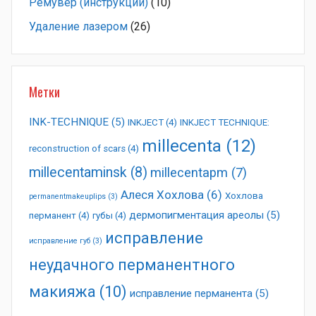
Ремувер (инструкции)
(10)
Удаление лазером
(26)
Метки
INK-TECHNIQUE
(5)
INKJECT
(4)
INKJECT TECHNIQUE:
millecenta
(12)
reconstruction of scars
(4)
millecentaminsk
(8)
millecentapm
(7)
Алеся Хохлова
(6)
Хохлова
permanentmakeuplips
(3)
дермопигментация ареолы
(5)
перманент
(4)
губы
(4)
исправление
исправление губ
(3)
неудачного перманентного
макияжа
(10)
исправление перманента
(5)