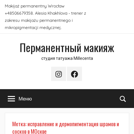
Перейти
Makijaż permanentny Wrocław
к
+48506679358. Alesia Khakhlova - trener z
содержимому
zakresu makijażu permanentnego i
mikropigmentacji medycznej.
Перманентный макияж
студия татуажа Millecenta
Instagram
Facebook
По
Меню
Метка:
исправление и дермопигментация шрамов и
сосков в МОскве