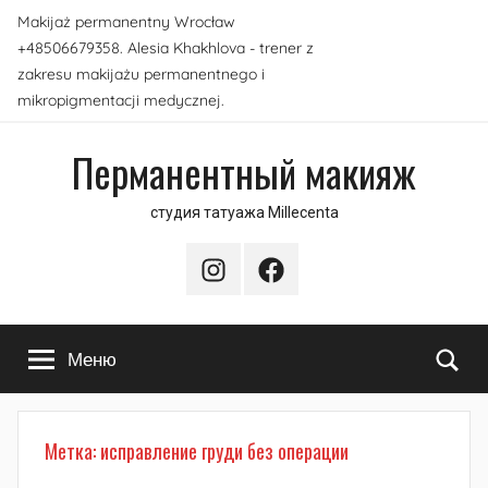
Перейти
Makijaż permanentny Wrocław
к
+48506679358. Alesia Khakhlova - trener z
содержимому
zakresu makijażu permanentnego i
mikropigmentacji medycznej.
Перманентный макияж
студия татуажа Millecenta
Instagram
Facebook
По
Меню
Метка:
исправление груди без операции