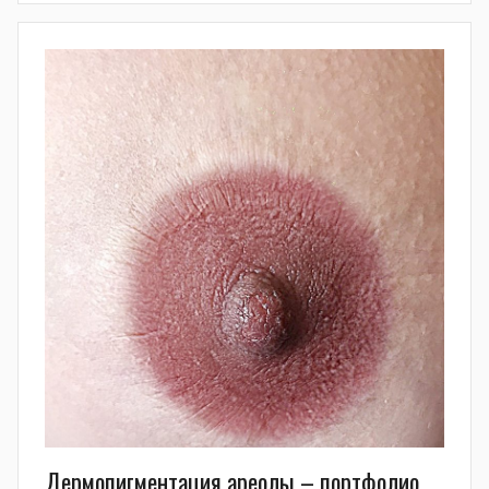
Дермопигментация ареолы – портфолио