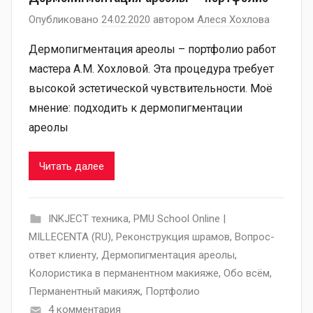
Опубликовано
24.02.2020
автором
Алеся Хохлова
Дермопигментация ареолы – портфолио работ
мастера А.М. Хохловой. Эта процедура требует
высокой эстетической чувствительности. Моё
мнение: подходить к дермопигментации
ареолы
Читать далее
INKJECT техника
,
PMU School Online |
MILLECENTA (RU)
,
Pеконструкция шрамов
,
Вопрос-
ответ клиенту
,
Дермопигментация ареолы
,
Колористика в перманентном макияже
,
Обо всём
,
Перманентный макияж
,
Портфолио
4 комментария