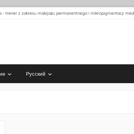
 - trener z zakresu makijażu permanentnego i mikropigmentacji med
ие
Русский