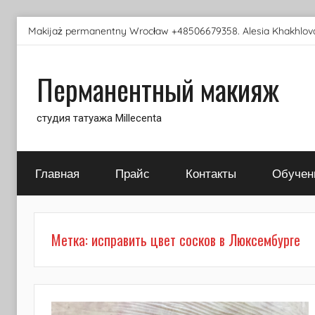
Перейти
Makijaż permanentny Wrocław +48506679358. Alesia Khakhlova
к
содержимому
Перманентный макияж
студия татуажа Millecenta
Главная
Прайс
Контакты
Обучен
Метка:
исправить цвет сосков в Люксембурге