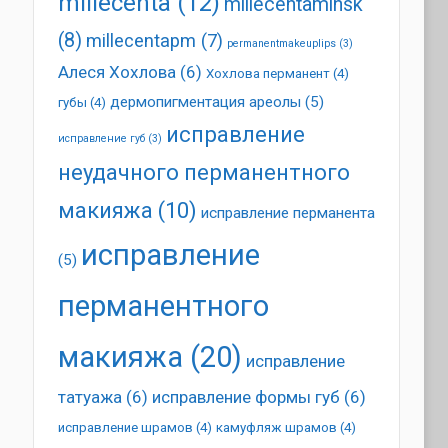
millecenta
(12)
millecentaminsk
(8)
millecentapm
(7)
permanentmakeuplips
(3)
Алеся Хохлова
(6)
Хохлова перманент
(4)
дермопигментация ареолы
(5)
губы
(4)
исправление
исправление губ
(3)
неудачного перманентного
макияжа
(10)
исправление перманента
исправление
(5)
перманентного
макияжа
(20)
исправление
татуажа
(6)
исправление формы губ
(6)
исправление шрамов
(4)
камуфляж шрамов
(4)