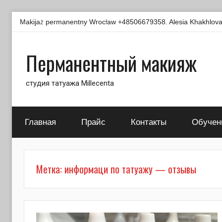
Перейти
Makijaż permanentny Wrocław +48506679358. Alesia Khakhlova -
к
содержимому
Перманентный макияж
студия татуажа Millecenta
Главная
Прайс
Контакты
Обучен
Метка:
информаци по татуажу — отзывы