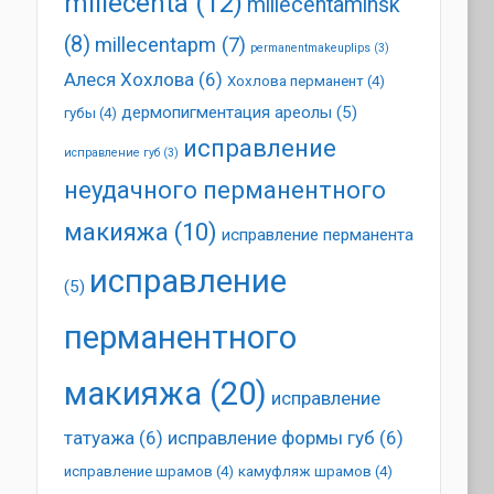
millecenta
(12)
millecentaminsk
(8)
millecentapm
(7)
permanentmakeuplips
(3)
Алеся Хохлова
(6)
Хохлова перманент
(4)
дермопигментация ареолы
(5)
губы
(4)
исправление
исправление губ
(3)
неудачного перманентного
макияжа
(10)
исправление перманента
исправление
(5)
перманентного
макияжа
(20)
исправление
татуажа
(6)
исправление формы губ
(6)
исправление шрамов
(4)
камуфляж шрамов
(4)