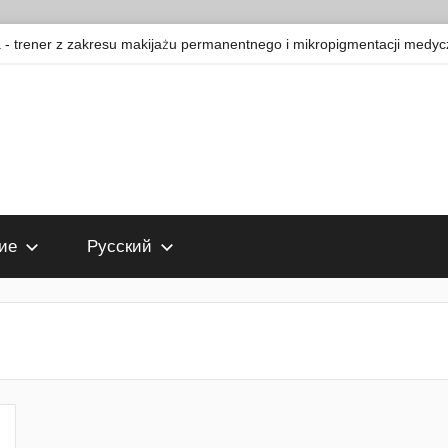
 trener z zakresu makijażu permanentnego i mikropigmentacji medyc
ие
Русский