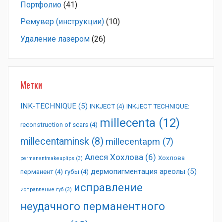
Портфолио
(41)
Ремувер (инструкции)
(10)
Удаление лазером
(26)
Метки
INK-TECHNIQUE
(5)
INKJECT
(4)
INKJECT TECHNIQUE:
millecenta
(12)
reconstruction of scars
(4)
millecentaminsk
(8)
millecentapm
(7)
Алеся Хохлова
(6)
Хохлова
permanentmakeuplips
(3)
дермопигментация ареолы
(5)
перманент
(4)
губы
(4)
исправление
исправление губ
(3)
неудачного перманентного