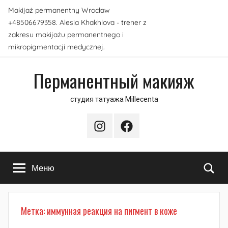
Перейти
Makijaż permanentny Wrocław
к
+48506679358. Alesia Khakhlova - trener z
содержимому
zakresu makijażu permanentnego i
mikropigmentacji medycznej.
Перманентный макияж
студия татуажа Millecenta
Instagram
Facebook
По
Меню
Метка:
иммунная реакция на пигмент в коже