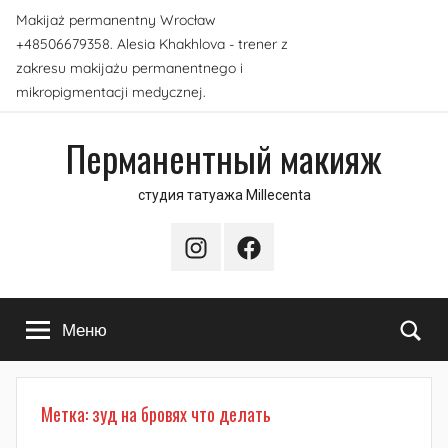
Перейти
Makijaż permanentny Wrocław
к
+48506679358. Alesia Khakhlova - trener z
содержимому
zakresu makijażu permanentnego i
mikropigmentacji medycznej.
Перманентный макияж
студия татуажа Millecenta
Instagram
Facebook
По
Меню
Метка:
зуд на бровях что делать