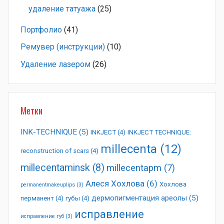
удаление татуажа
(25)
Портфолио
(41)
Ремувер (инструкции)
(10)
Удаление лазером
(26)
Метки
INK-TECHNIQUE
(5)
INKJECT
(4)
INKJECT TECHNIQUE:
millecenta
(12)
reconstruction of scars
(4)
millecentaminsk
(8)
millecentapm
(7)
Алеся Хохлова
(6)
Хохлова
permanentmakeuplips
(3)
дермопигментация ареолы
(5)
перманент
(4)
губы
(4)
исправление
исправление губ
(3)