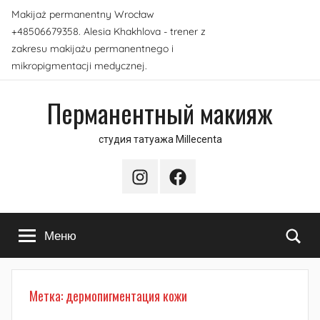
Перейти
Makijaż permanentny Wrocław
к
+48506679358. Alesia Khakhlova - trener z
содержимому
zakresu makijażu permanentnego i
mikropigmentacji medycznej.
Перманентный макияж
студия татуажа Millecenta
Instagram
Facebook
По
Меню
Метка:
дермопигментация кожи