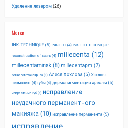
Удаление лазером
(26)
Метки
INK-TECHNIQUE
(5)
INKJECT
(4)
INKJECT TECHNIQUE:
millecenta
(12)
reconstruction of scars
(4)
millecentaminsk
(8)
millecentapm
(7)
Алеся Хохлова
(6)
Хохлова
permanentmakeuplips
(3)
дермопигментация ареолы
(5)
перманент
(4)
губы
(4)
исправление
исправление губ
(3)
неудачного перманентного
макияжа
(10)
исправление перманента
(5)
исправление