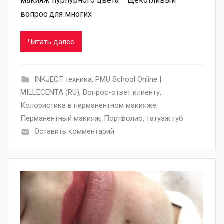
макияж пурпурного цвета – щекотливый
вопрос для многих
Читать далее
INKJECT техника
,
PMU School Online |
MILLECENTA (RU)
,
Вопрос-ответ клиенту
,
Колористика в перманентном макияже
,
Перманентный макияж
,
Портфолио
,
татуаж губ
Оставить комментарий