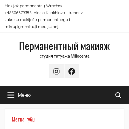
Перейти
Makijaż permanentny Wrocław
к
+48506679358. Alesia Khakhlova - trener z
содержимому
zakresu makijażu permanentnego i
mikropigmentacji medycznej.
Перманентный макияж
студия татуажа Millecenta
Instagram
Facebook
По
Меню
Метка:
губы