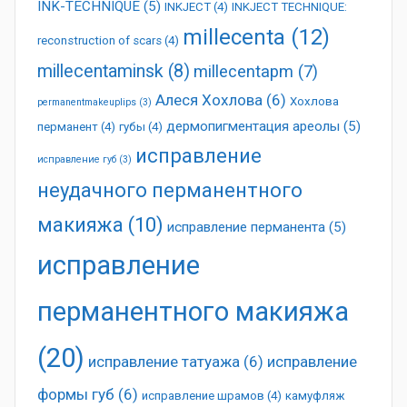
INK-TECHNIQUE
(5)
INKJECT
(4)
INKJECT TECHNIQUE:
millecenta
(12)
reconstruction of scars
(4)
millecentaminsk
(8)
millecentapm
(7)
Алеся Хохлова
(6)
Хохлова
permanentmakeuplips
(3)
дермопигментация ареолы
(5)
перманент
(4)
губы
(4)
исправление
исправление губ
(3)
неудачного перманентного
макияжа
(10)
исправление перманента
(5)
исправление
перманентного макияжа
(20)
исправление татуажа
(6)
исправление
формы губ
(6)
исправление шрамов
(4)
камуфляж