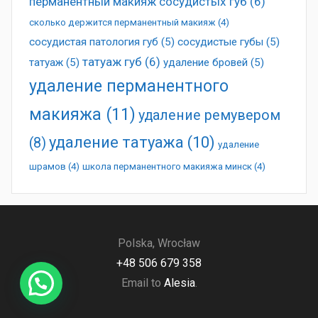
перманентный макияж сосудистых губ
(6)
сколько держится перманентный макияж
(4)
сосудистая патология губ
(5)
сосудистые губы
(5)
татуаж губ
(6)
татуаж
(5)
удаление бровей
(5)
удаление перманентного
макияжа
(11)
удаление ремувером
удаление татуажа
(10)
(8)
удаление
шрамов
(4)
школа перманентного макияжа минск
(4)
Polska, Wrocław
+48 506 679 358
Email to
Alesia
.