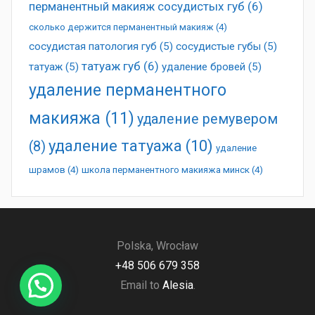
перманентный макияж сосудистых губ
(6)
сколько держится перманентный макияж
(4)
сосудистая патология губ
(5)
сосудистые губы
(5)
татуаж губ
(6)
татуаж
(5)
удаление бровей
(5)
удаление перманентного
макияжа
(11)
удаление ремувером
удаление татуажа
(10)
(8)
удаление
шрамов
(4)
школа перманентного макияжа минск
(4)
Polska, Wrocław
+48 506 679 358
Email to
Alesia
.