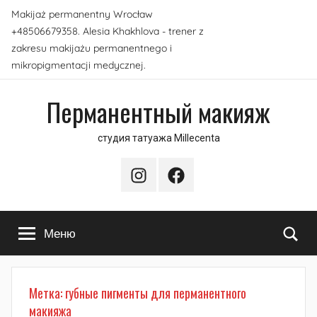
Перейти
Makijaż permanentny Wrocław
к
+48506679358. Alesia Khakhlova - trener z
содержимому
zakresu makijażu permanentnego i
mikropigmentacji medycznej.
Перманентный макияж
студия татуажа Millecenta
Instagram
Facebook
По
Меню
Метка:
губные пигменты для перманентного
макияжа