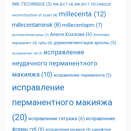
INK-TECHNIQUE
(5)
INKJECT
(4)
INKJECT TECHNIQUE:
millecenta
(12)
reconstruction of scars
(4)
millecentaminsk
(8)
millecentapm
(7)
Алеся Хохлова
(6)
Хохлова
permanentmakeuplips
(3)
дермопигментация ареолы
(5)
перманент
(4)
губы
(4)
исправление
исправление губ
(3)
неудачного перманентного
макияжа
(10)
исправление перманента
(5)
исправление
перманентного макияжа
(20)
исправление татуажа
(6)
исправление
формы губ
(6)
исправление шрамов
(4)
камуфляж