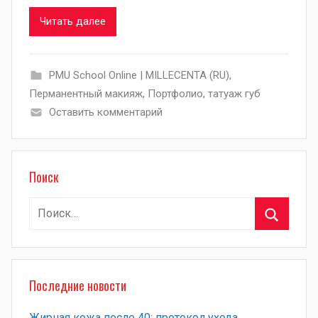
Читать далее
PMU School Online | MILLECENTA (RU)
,
Перманентный макияж
,
Портфолио
,
татуаж губ
Оставить комментарий
Поиск
Найти:
Поиск
Последние новости
Жирная кожа после 40: протокол ухода,