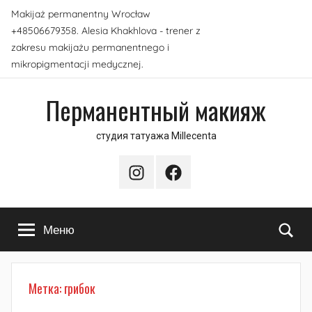
Перейти
Makijaż permanentny Wrocław
к
+48506679358. Alesia Khakhlova - trener z
содержимому
zakresu makijażu permanentnego i
mikropigmentacji medycznej.
Перманентный макияж
студия татуажа Millecenta
Instagram
Facebook
По
Меню
Метка:
грибок