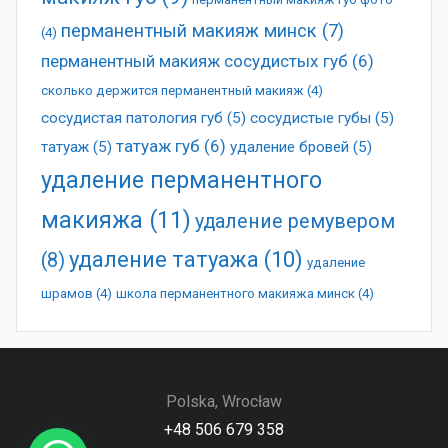
перманентный макияж минск
(7)
(4)
перманентный макияж сосудистых губ
(6)
сколько держится перманентный макияж
(4)
сосудистая патология губ
(5)
сосудистые губы
(5)
татуаж губ
(6)
татуаж
(5)
удаление бровей
(5)
удаление перманентного
макияжа
(11)
удаление ремувером
удаление татуажа
(10)
(8)
удаление
шрамов
(4)
школа перманентного макияжа минск
(4)
Polska, Wrocław
+48 506 679 358