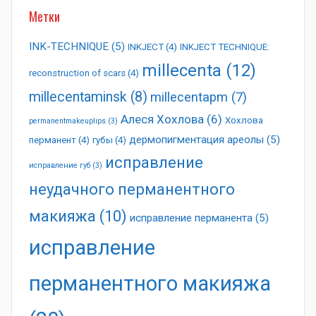
Метки
INK-TECHNIQUE
(5)
INKJECT
(4)
INKJECT TECHNIQUE:
millecenta
(12)
reconstruction of scars
(4)
millecentaminsk
(8)
millecentapm
(7)
Алеся Хохлова
(6)
Хохлова
permanentmakeuplips
(3)
дермопигментация ареолы
(5)
перманент
(4)
губы
(4)
исправление
исправление губ
(3)
неудачного перманентного
макияжа
(10)
исправление перманента
(5)
исправление
перманентного макияжа