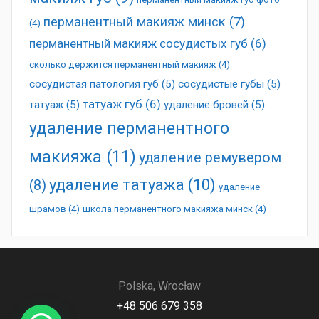
перманентный макияж минск
(7)
(4)
перманентный макияж сосудистых губ
(6)
сколько держится перманентный макияж
(4)
сосудистая патология губ
(5)
сосудистые губы
(5)
татуаж губ
(6)
татуаж
(5)
удаление бровей
(5)
удаление перманентного
макияжа
(11)
удаление ремувером
удаление татуажа
(10)
(8)
удаление
шрамов
(4)
школа перманентного макияжа минск
(4)
Polska, Wrocław
+48 506 679 358