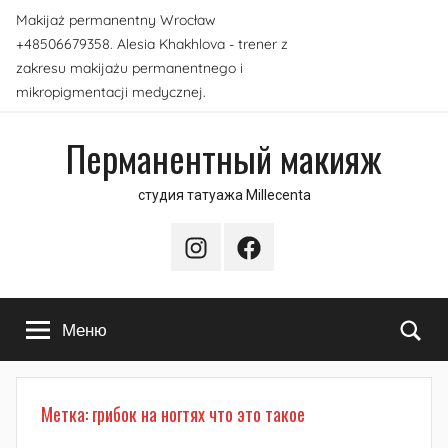
Перейти
Makijaż permanentny Wrocław
к
+48506679358. Alesia Khakhlova - trener z
содержимому
zakresu makijażu permanentnego i
mikropigmentacji medycznej.
Перманентный макияж
студия татуажа Millecenta
Instagram
Facebook
По
Меню
Метка:
грибок на ногтях что это такое