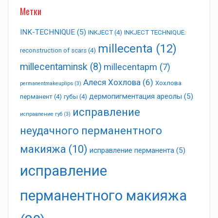
Метки
INK-TECHNIQUE
(5)
INKJECT
(4)
INKJECT TECHNIQUE:
millecenta
(12)
reconstruction of scars
(4)
millecentaminsk
(8)
millecentapm
(7)
Алеся Хохлова
(6)
Хохлова
permanentmakeuplips
(3)
дермопигментация ареолы
(5)
перманент
(4)
губы
(4)
исправление
исправление губ
(3)
неудачного перманентного
макияжа
(10)
исправление перманента
(5)
исправление
перманентного макияжа