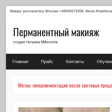
Перейти
Makijaż permanentny Wrocław +48506679358. Alesia Khakhlova -
к
содержимому
Перманентный макияж
студия татуажа Millecenta
Главная
Прайс
Контакты
Обучен
Метка:
гиперпигментация после световых проц