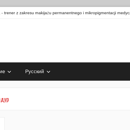
 trener z zakresu makijażu permanentnego i mikropigmentacji medyc
ие
Русский
едур