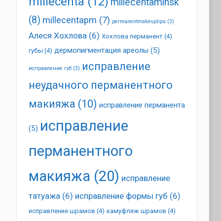
millecenta
(12)
millecentaminsk
(8)
millecentapm
(7)
permanentmakeuplips
(3)
Алеся Хохлова
(6)
Хохлова перманент
(4)
дермопигментация ареолы
(5)
губы
(4)
исправление
исправление губ
(3)
неудачного перманентного
макияжа
(10)
исправление перманента
исправление
(5)
перманентного
макияжа
(20)
исправление
татуажа
(6)
исправление формы губ
(6)
исправление шрамов
(4)
камуфляж шрамов
(4)