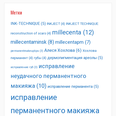
Метки
INK-TECHNIQUE
(5)
INKJECT
(4)
INKJECT TECHNIQUE:
millecenta
(12)
reconstruction of scars
(4)
millecentaminsk
(8)
millecentapm
(7)
Алеся Хохлова
(6)
Хохлова
permanentmakeuplips
(3)
дермопигментация ареолы
(5)
перманент
(4)
губы
(4)
исправление
исправление губ
(3)
неудачного перманентного
макияжа
(10)
исправление перманента
(5)
исправление
перманентного макияжа