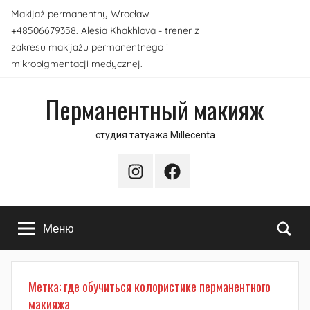
Перейти
Makijaż permanentny Wrocław
к
+48506679358. Alesia Khakhlova - trener z
содержимому
zakresu makijażu permanentnego i
mikropigmentacji medycznej.
Перманентный макияж
студия татуажа Millecenta
Instagram
Facebook
По
Меню
Метка:
где обучиться колористике перманентного
макияжа