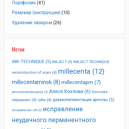
Портфолио
(41)
Ремувер (инструкции)
(10)
Удаление лазером
(26)
Метки
INK-TECHNIQUE
(5)
INKJECT
(4)
INKJECT TECHNIQUE:
millecenta
(12)
reconstruction of scars
(4)
millecentaminsk
(8)
millecentapm
(7)
Алеся Хохлова
(6)
Хохлова
permanentmakeuplips
(3)
дермопигментация ареолы
(5)
перманент
(4)
губы
(4)
исправление
исправление губ
(3)
неудачного перманентного