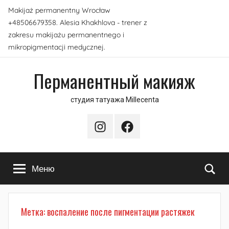
Перейти
Makijaż permanentny Wrocław
к
+48506679358. Alesia Khakhlova - trener z
содержимому
zakresu makijażu permanentnego i
mikropigmentacji medycznej.
Перманентный макияж
студия татуажа Millecenta
Instagram
Facebook
По
Меню
Метка:
воспаление после пигментации растяжек