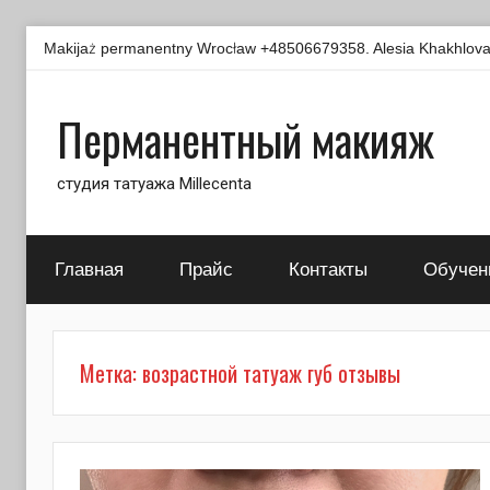
Перейти
Makijaż permanentny Wrocław +48506679358. Alesia Khakhlova -
к
содержимому
Перманентный макияж
студия татуажа Millecenta
Главная
Прайс
Контакты
Обучен
Метка:
возрастной татуаж губ отзывы