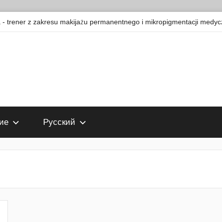
 trener z zakresu makijażu permanentnego i mikropigmentacji medyc
ие
Русский