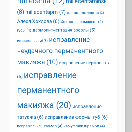
millecenta
(12)
millecentaminsk
(8)
millecentapm
(7)
permanentmakeuplips
(3)
Алеся Хохлова
(6)
Хохлова перманент
(4)
дермопигментация ареолы
(5)
губы
(4)
исправление
исправление губ
(3)
неудачного перманентного
макияжа
(10)
исправление перманента
исправление
(5)
перманентного
макияжа
(20)
исправление
татуажа
(6)
исправление формы губ
(6)
исправление шрамов
(4)
камуфляж шрамов
(4)