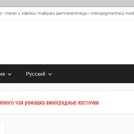
 - trener z zakresu makijażu permanentnego i mikropigmentacji med
ие
Русский
леного чая ромашка виноградные косточки