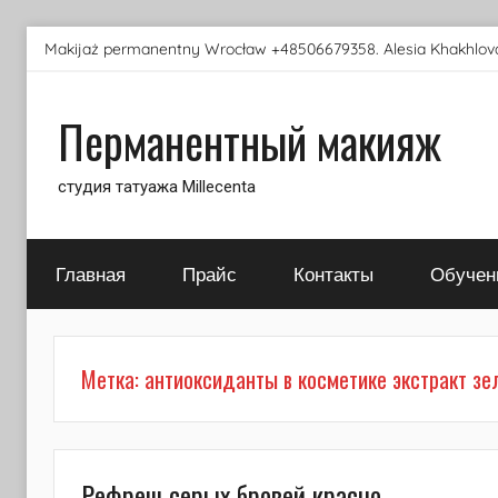
Перейти
Makijaż permanentny Wrocław +48506679358. Alesia Khakhlova
к
содержимому
Перманентный макияж
студия татуажа Millecenta
Главная
Прайс
Контакты
Обучен
Метка:
антиоксиданты в косметике экстракт зе
Рефреш серых бровей красно-