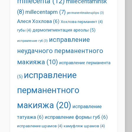
millecenta
(12)
millecentaminsk
(8)
millecentapm
(7)
permanentmakeuplips
(3)
Алеся Хохлова
(6)
Хохлова перманент
(4)
дермопигментация ареолы
(5)
губы
(4)
исправление
исправление губ
(3)
неудачного перманентного
макияжа
(10)
исправление перманента
исправление
(5)
перманентного
макияжа
(20)
исправление
татуажа
(6)
исправление формы губ
(6)
исправление шрамов
(4)
камуфляж шрамов
(4)