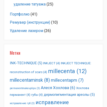
удаление татуажа
(25)
Портфолио
(41)
Ремувер (инструкции)
(10)
Удаление лазером
(26)
Метки
INK-TECHNIQUE
(5)
INKJECT
(4)
INKJECT TECHNIQUE:
millecenta
(12)
reconstruction of scars
(4)
millecentaminsk
(8)
millecentapm
(7)
Алеся Хохлова
(6)
Хохлова
permanentmakeuplips
(3)
дермопигментация ареолы
(5)
перманент
(4)
губы
(4)
исправление
исправление губ
(3)