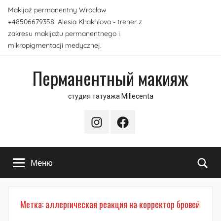
Перейти
Makijaż permanentny Wrocław
к
+48506679358. Alesia Khakhlova - trener z
содержимому
zakresu makijażu permanentnego i
mikropigmentacji medycznej.
Перманентный макияж
студия татуажа Millecenta
Instagram
Facebook
По
Меню
Метка:
аллергическая реакция на корректор бровей