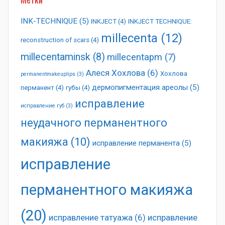
INK-TECHNIQUE
(5)
INKJECT
(4)
INKJECT TECHNIQUE:
millecenta
(12)
reconstruction of scars
(4)
millecentaminsk
(8)
millecentapm
(7)
Алеся Хохлова
(6)
Хохлова
permanentmakeuplips
(3)
дермопигментация ареолы
(5)
перманент
(4)
губы
(4)
исправление
исправление губ
(3)
неудачного перманентного
макияжа
(10)
исправление перманента
(5)
исправление
перманентного макияжа
(20)
исправление татуажа
(6)
исправление