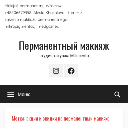
Перейти
Makijaż permanentny Wrocław
к
+48506679358. Alesia Khakhlova - trener z
содержимому
zakresu makijażu permanentnego i
mikropigmentacji medycznej.
Перманентный макияж
студия татуажа Millecenta
Instagram
Facebook
По
Меню
Метка:
акции и скидки на перманентный макияж