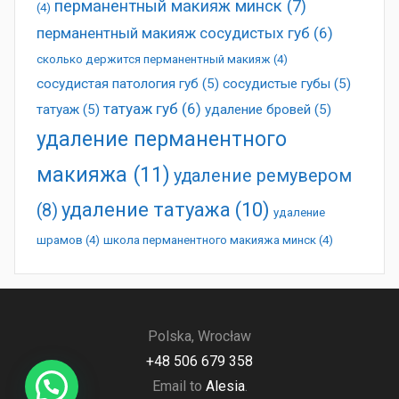
перманентный макияж минск
(7)
(4)
перманентный макияж сосудистых губ
(6)
сколько держится перманентный макияж
(4)
сосудистая патология губ
(5)
сосудистые губы
(5)
татуаж губ
(6)
татуаж
(5)
удаление бровей
(5)
удаление перманентного
макияжа
(11)
удаление ремувером
удаление татуажа
(10)
(8)
удаление
шрамов
(4)
школа перманентного макияжа минск
(4)
Polska, Wrocław
+48 506 679 358
Email to
Alesia
.