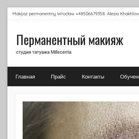
Перейти
Makijaż permanentny Wrocław +48506679358. Alesia Khakhlova
к
содержимому
Перманентный макияж
студия татуажа Millecenta
Главная
Прайс
Контакты
Обучен