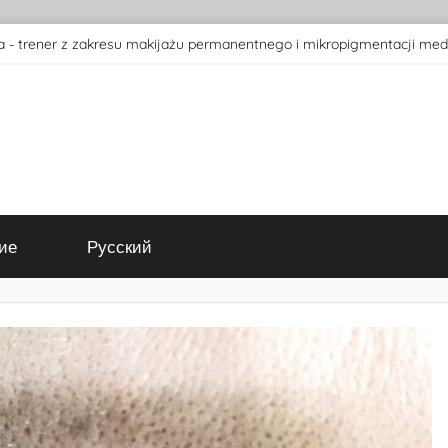
 - trener z zakresu makijażu permanentnego i mikropigmentacji med
ие
Русский