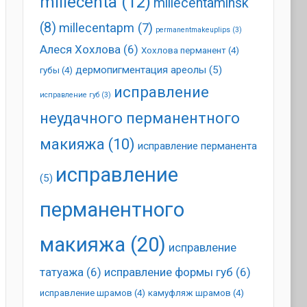
millecenta
(12)
millecentaminsk
(8)
millecentapm
(7)
permanentmakeuplips
(3)
Алеся Хохлова
(6)
Хохлова перманент
(4)
дермопигментация ареолы
(5)
губы
(4)
исправление
исправление губ
(3)
неудачного перманентного
макияжа
(10)
исправление перманента
исправление
(5)
перманентного
макияжа
(20)
исправление
татуажа
(6)
исправление формы губ
(6)
исправление шрамов
(4)
камуфляж шрамов
(4)