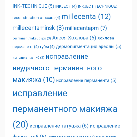
INK-TECHNIQUE
(5)
INKJECT
(4)
INKJECT TECHNIQUE:
millecenta
(12)
reconstruction of scars
(4)
millecentaminsk
(8)
millecentapm
(7)
Алеся Хохлова
(6)
Хохлова
permanentmakeuplips
(3)
дермопигментация ареолы
(5)
перманент
(4)
губы
(4)
исправление
исправление губ
(3)
неудачного перманентного
макияжа
(10)
исправление перманента
(5)
исправление
перманентного макияжа
(20)
исправление татуажа
(6)
исправление
формы губ
(6)