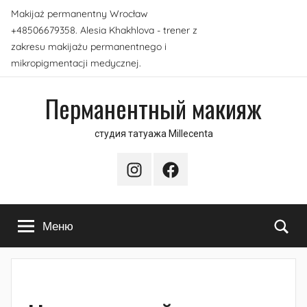
Перейти
Makijaż permanentny Wrocław
к
+48506679358. Alesia Khakhlova - trener z
содержимому
zakresu makijażu permanentnego i
mikropigmentacji medycznej.
Перманентный макияж
студия татуажа Millecenta
Instagram
Facebook
По
Меню