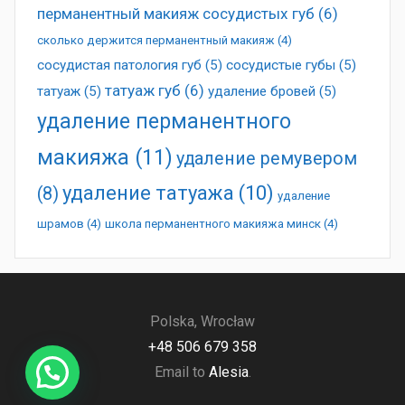
перманентный макияж сосудистых губ
(6)
сколько держится перманентный макияж
(4)
сосудистая патология губ
(5)
сосудистые губы
(5)
татуаж губ
(6)
татуаж
(5)
удаление бровей
(5)
удаление перманентного
макияжа
(11)
удаление ремувером
удаление татуажа
(10)
(8)
удаление
шрамов
(4)
школа перманентного макияжа минск
(4)
Polska, Wrocław
+48 506 679 358
Email to
Alesia
.