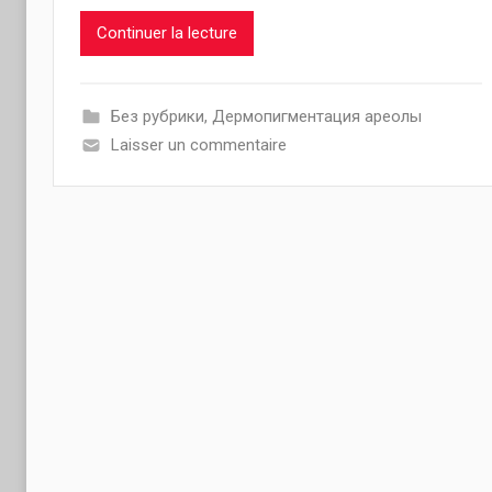
Continuer la lecture
Без рубрики
,
Дермопигментация ареолы
Laisser un commentaire