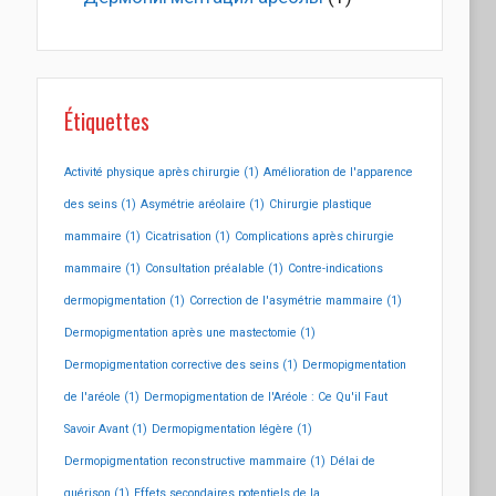
Étiquettes
Activité physique après chirurgie
(1)
Amélioration de l'apparence
des seins
(1)
Asymétrie aréolaire
(1)
Chirurgie plastique
mammaire
(1)
Cicatrisation
(1)
Complications après chirurgie
mammaire
(1)
Consultation préalable
(1)
Contre-indications
dermopigmentation
(1)
Correction de l'asymétrie mammaire
(1)
Dermopigmentation après une mastectomie
(1)
Dermopigmentation corrective des seins
(1)
Dermopigmentation
de l'aréole
(1)
Dermopigmentation de l'Aréole : Ce Qu'il Faut
Savoir Avant
(1)
Dermopigmentation légère
(1)
Dermopigmentation reconstructive mammaire
(1)
Délai de
guérison
(1)
Effets secondaires potentiels de la