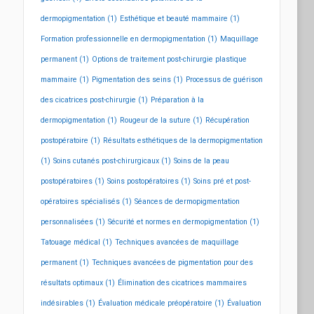
dermopigmentation
(1)
Esthétique et beauté mammaire
(1)
Formation professionnelle en dermopigmentation
(1)
Maquillage
permanent
(1)
Options de traitement post-chirurgie plastique
mammaire
(1)
Pigmentation des seins
(1)
Processus de guérison
des cicatrices post-chirurgie
(1)
Préparation à la
dermopigmentation
(1)
Rougeur de la suture
(1)
Récupération
postopératoire
(1)
Résultats esthétiques de la dermopigmentation
(1)
Soins cutanés post-chirurgicaux
(1)
Soins de la peau
postopératoires
(1)
Soins postopératoires
(1)
Soins pré et post-
opératoires spécialisés
(1)
Séances de dermopigmentation
personnalisées
(1)
Sécurité et normes en dermopigmentation
(1)
Tatouage médical
(1)
Techniques avancées de maquillage
permanent
(1)
Techniques avancées de pigmentation pour des
résultats optimaux
(1)
Élimination des cicatrices mammaires
indésirables
(1)
Évaluation médicale préopératoire
(1)
Évaluation