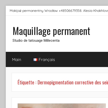
Aller
Makijaż permanentny Wrocław +48506679358. Alesia Khakhlova
au
contenu
Maquillage permanent
Studio de tatouage Millecenta
Main
Français
Étiquette :
Dermopigmentation corrective des sei