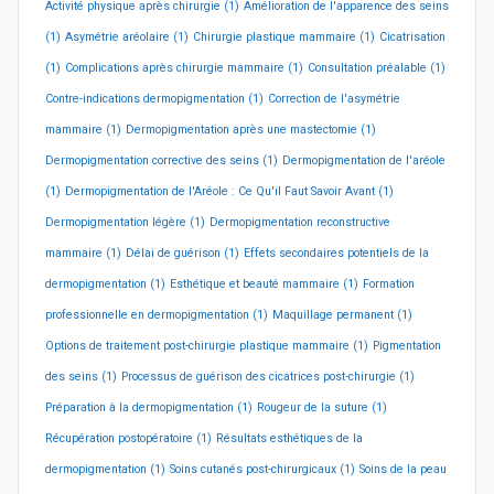
Activité physique après chirurgie
(1)
Amélioration de l'apparence des seins
(1)
Asymétrie aréolaire
(1)
Chirurgie plastique mammaire
(1)
Cicatrisation
(1)
Complications après chirurgie mammaire
(1)
Consultation préalable
(1)
Contre-indications dermopigmentation
(1)
Correction de l'asymétrie
mammaire
(1)
Dermopigmentation après une mastectomie
(1)
Dermopigmentation corrective des seins
(1)
Dermopigmentation de l'aréole
(1)
Dermopigmentation de l'Aréole : Ce Qu'il Faut Savoir Avant
(1)
Dermopigmentation légère
(1)
Dermopigmentation reconstructive
mammaire
(1)
Délai de guérison
(1)
Effets secondaires potentiels de la
dermopigmentation
(1)
Esthétique et beauté mammaire
(1)
Formation
professionnelle en dermopigmentation
(1)
Maquillage permanent
(1)
Options de traitement post-chirurgie plastique mammaire
(1)
Pigmentation
des seins
(1)
Processus de guérison des cicatrices post-chirurgie
(1)
Préparation à la dermopigmentation
(1)
Rougeur de la suture
(1)
Récupération postopératoire
(1)
Résultats esthétiques de la
dermopigmentation
(1)
Soins cutanés post-chirurgicaux
(1)
Soins de la peau