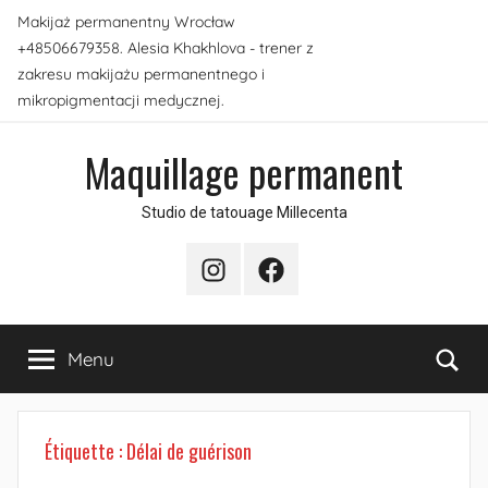
Aller
Makijaż permanentny Wrocław
au
+48506679358. Alesia Khakhlova - trener z
contenu
zakresu makijażu permanentnego i
mikropigmentacji medycznej.
Maquillage permanent
Studio de tatouage Millecenta
Instagram
Facebook
Re
Menu
Étiquette :
Délai de guérison