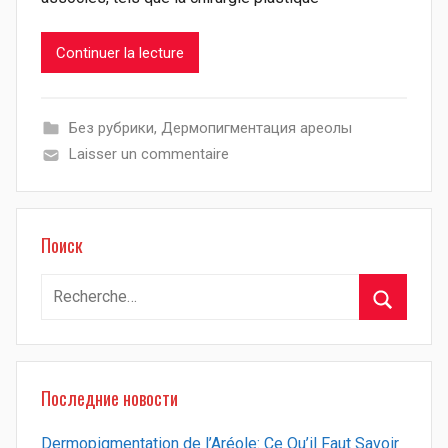
Continuer la lecture
Без рубрики
,
Дермопигментация ареолы
Laisser un commentaire
Поиск
Recherche
pour
Recherch
:
Последние новости
Dermopigmentation de l’Aréole: Ce Qu’il Faut Savoir