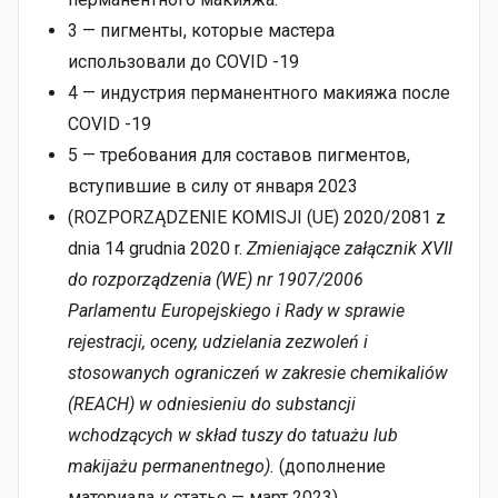
3 — пигменты, которые мастера
использовали до COVID -19
4 — индустрия перманентного макияжа после
COVID -19
5 — требования для составов пигментов,
вступившие в силу от января 2023
(ROZPORZĄDZENIE KOMISJI (UE) 2020/2081 z
dnia 14 grudnia 2020 r.
Zmieniające załącznik XVII
do rozporządzenia (WE) nr 1907/2006
Parlamentu Europejskiego i Rady w sprawie
rejestracji, oceny, udzielania zezwoleń i
stosowanych ograniczeń w zakresie chemikaliów
(REACH) w odniesieniu do substancji
wchodzących w skład tuszy do tatuażu lub
makijażu permanentnego).
(дополнение
материала к статье — март 2023)