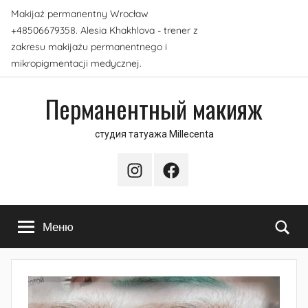
Перейти
Makijaż permanentny Wrocław
к
+48506679358. Alesia Khakhlova - trener z
содержимому
zakresu makijażu permanentnego i
mikropigmentacji medycznej.
Перманентный макияж
студия татуажа Millecenta
Instagram
Facebook
По
Меню