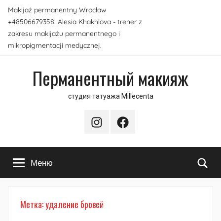
Перейти
Makijaż permanentny Wrocław
к
+48506679358. Alesia Khakhlova - trener z
содержимому
zakresu makijażu permanentnego i
mikropigmentacji medycznej.
Перманентный макияж
студия татуажа Millecenta
Instagram
Facebook
По
Меню
Метка:
удаление бровей