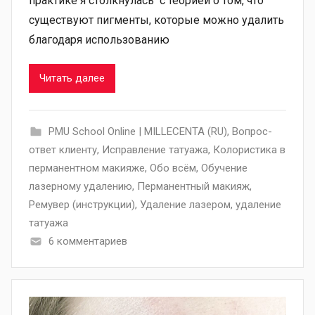
практике я столкнулась с теорией о том, что
существуют пигменты, которые можно удалить
благодаря использованию
Читать далее
PMU School Online | MILLECENTA (RU)
,
Вопрос-
ответ клиенту
,
Исправление татуажа
,
Колористика в
перманентном макияже
,
Обо всём
,
Обучение
лазерному удалению
,
Перманентный макияж
,
Ремувер (инструкции)
,
Удаление лазером
,
удаление
татуажа
6 комментариев