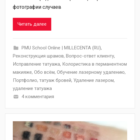
фотографии случаев
Читать далее
PMU School Online | MILLECENTA (RU)
,
Pеконструкция шрамов
,
Вопрос-ответ клиенту
,
Исправление татуажа
,
Колористика в перманентном
макияже
,
Обо всём
,
Обучение лазерному удалению
,
Портфолио
,
татуаж бровей
,
Удаление лазером
,
удаление татуажа
4 комментария