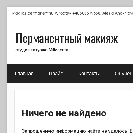
Перейти
Makijaż permanentny Wrocław +48506679358. Alesia Khakhlova
к
содержимому
Перманентный макияж
студия татуажа Millecenta
Главная
Прайс
Контакты
Обучен
Ничего не найдено
Запрошенную информацию найти не удалось. Во