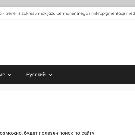
 - trener z zakresu makijażu permanentnego i mikropigmentacji med
ие
Русский
зможно, будет полезен поиск по сайту.